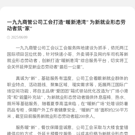
一九九商管公司工会打造“暖新港湾” 为新就业形态劳
动者筑“家”
2025/06/09
一九九商管公司工会以工会服务阵地建设为抓手，依托两江
国际项目区位优势，针对快递小哥、外卖骑手及网约车司机等新
就业形态劳动者，创新打造“暖新港湾”综合服务平台，切实将工
会关怀延伸至新业态劳动者“最后一公里”。
真诚为“新”，基础服务有温度。公司工会着眼新就业群体的
职业特点、活动路线、聚集区域、现实需求等，拓展两江国际广
场空间功能，将自主品牌“爱团团”箱式驿站优化改造为“广场小港
湾”和“能量补充站”，为新就业形态劳动者提供休息座椅、热水、
厕所等基础服务。随着夏季高温来临，在“暖新广场”处增设防暑
药品专柜，保障户外工作者健康安全。“暖新广场”面积约250平方
米，截至目前服务新就业形态劳动者超200余人。
服务暖“新”，餐饮保障显诚意。公司工会采取与大楼食堂错
峰供应的方式，外延大楼餐饮服务，以成本价格为新就业形态劳