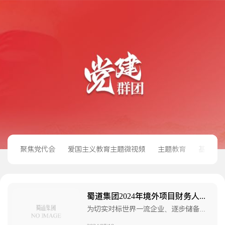
聚焦党代会
爱国主义教育主题微视频
主题教育
基层党
蜀道集团2024年境外项目财务人才培训（第一期）顺利举办
为切实对标世界一流企业、逐步储备和培养国际化复合型财务人才队伍，适应集团多元化“大海外”发展需求，2024年7月15日至18日，集团公司2024年境外项目财务人才培训在蜀道集团培训发展中心顺利举办。